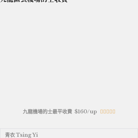
九龍機場的士最平收費 $160/up





青衣 Tsing Yi